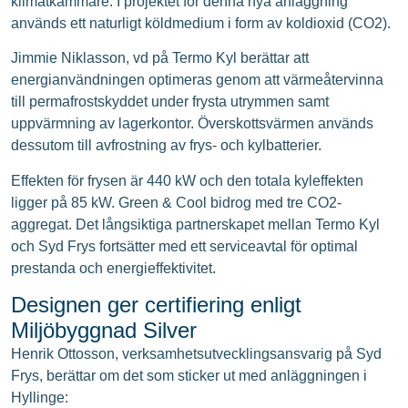
klimatkammare. I projektet för denna nya anläggning
används ett naturligt köldmedium i form av koldioxid (CO2).
Jimmie Niklasson, vd på Termo Kyl berättar att
energianvändningen optimeras genom att värmeåtervinna
till permafrostskyddet under frysta utrymmen samt
uppvärmning av lagerkontor. Överskottsvärmen används
dessutom till avfrostning av frys- och kylbatterier.
Effekten för frysen är 440 kW och den totala kyleffekten
ligger på 85 kW. Green & Cool bidrog med tre CO2-
aggregat. Det långsiktiga partnerskapet mellan Termo Kyl
och Syd Frys fortsätter med ett serviceavtal för optimal
prestanda och energieffektivitet.
Designen ger certifiering enligt
Miljöbyggnad Silver
Henrik Ottosson, verksamhetsutvecklingsansvarig på Syd
Frys, berättar om det som sticker ut med anläggningen i
Hyllinge: