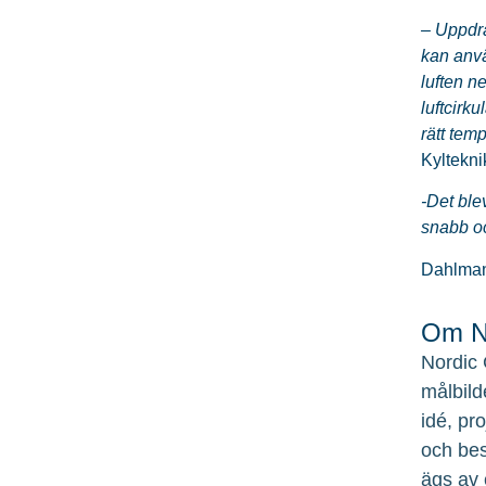
– Uppdra
kan anvä
luften n
luftcirk
rätt tem
Kyltekni
-Det ble
snabb oc
Dahlmans
Om No
Nordic 
målbild
idé, pr
och bes
ägs av 