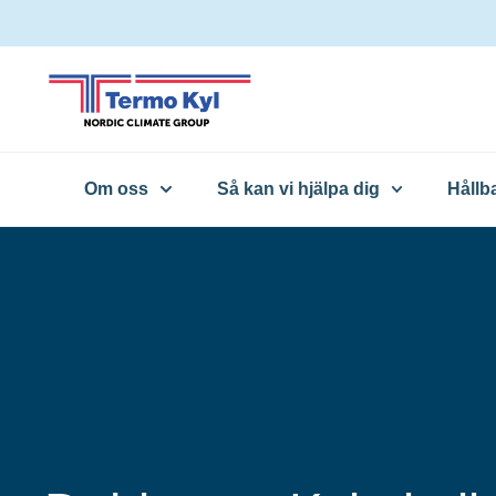
Om oss
Så kan vi hjälpa dig
Hållb