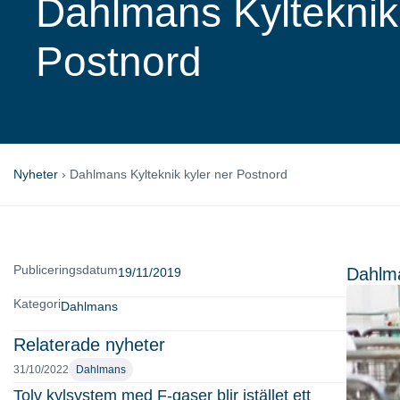
Dahlmans Kylteknik 
Postnord
Nyheter
›
Dahlmans Kylteknik kyler ner Postnord
Publiceringsdatum
Dahlma
19/11/2019
Kategori
Dahlmans
Relaterade nyheter
31/10/2022
Dahlmans
Tolv kylsystem med F-gaser blir istället ett