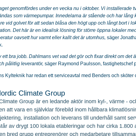
get genomfördes under en vecka nu i oktober. Vi installerade t
ndas som värmepumpar. Innedelarna är stående och har lång k
ere vid golvet för att sedan blåsa den högt upp och långt bort i lo
ulation. Det här är en idealisk lösning för större öppna lokaler me
peratur oavsett hur varmt eller kallt det är utomhus,
säger Jonath
k.
v ett bra jobb. Dahlmans vet vad det gör och fixar direkt om det 
h pålitlig leverantör,
säger Raymond Paulsson, fastighetschef p
 Kylteknik har redan ett serviceavtal med Benders och sköter
rdic Climate Group
Climate Group är en ledande aktör inom kyl-, värme - och
en att vara en självklar förebild inom hållbara klimatlösni
ojektering, installation och leverans till underhåll samt 
tår av drygt 100 lokala etableringar och har cirka 1.800
en bred grupp entreprenörer och medarbetare tillsamma