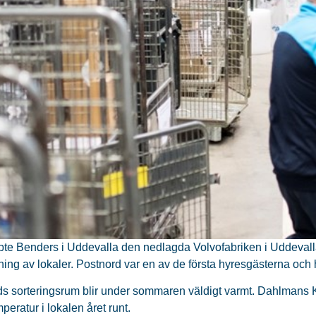
te Benders i Uddevalla den nedlagda Volvofabriken i Uddevalla
rning av lokaler. Postnord var en av de första hyresgästerna och
s sorteringsrum blir under sommaren väldigt varmt. Dahlmans Ky
peratur i lokalen året runt.