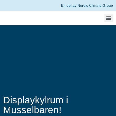
En del av Nordic Climate Group
Så kan vi
Jobba h
Displaykylrum i
Musselbaren!