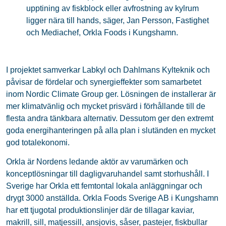
upptining av fiskblock eller avfrostning av kylrum
ligger nära till hands, säger, Jan Persson, Fastighet
och Mediachef, Orkla Foods i Kungshamn.
I projektet samverkar Labkyl och Dahlmans Kylteknik och
påvisar de fördelar och synergieffekter som samarbetet
inom Nordic Climate Group ger. Lösningen de installerar är
mer klimatvänlig och mycket prisvärd i förhållande till de
flesta andra tänkbara alternativ. Dessutom ger den extremt
goda energihanteringen på alla plan i slutänden en mycket
god totalekonomi.
Orkla är Nordens ledande aktör av varumärken och
konceptlösningar till dagligvaruhandel samt storhushåll. I
Sverige har Orkla ett femtontal lokala anläggningar och
drygt 3000 anställda. Orkla Foods Sverige AB i Kungshamn
har ett tjugotal produktionslinjer där de tillagar kaviar,
makrill, sill, matjessill, ansjovis, såser, pastejer, fiskbullar