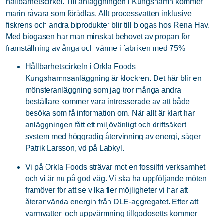
hållbarhetscirkel. Till anläggningen i Kungshamn kommer
marin råvara som förädlas. Allt processvatten inklusive
fiskrens och andra biprodukter blir till biogas hos Rena Hav.
Med biogasen har man minskat behovet av propan för
framställning av ånga och värme i fabriken med 75%.
Hållbarhetscirkeln i Orkla Foods
Kungshamnsanläggning är klockren. Det här blir en
mönsteranläggning som jag tror många andra
beställare kommer vara intresserade av att både
besöka som få information om. När allt är klart har
anläggningen fått ett miljövänligt och driftsäkert
system med höggradig återvinning av energi, säger
Patrik Larsson, vd på Labkyl.
Vi på Orkla Foods strävar mot en fossilfri verksamhet
och vi är nu på god väg. Vi ska ha uppföljande möten
framöver för att se vilka fler möjligheter vi har att
återanvända energin från DLE-aggregatet. Efter att
varmvatten och uppvärmning tillgodosetts kommer