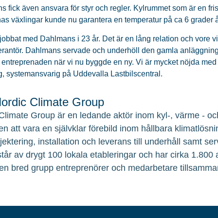
 fick även ansvara för styr och regler. Kylrummet som är en fr
nas växlingar kunde nu garantera en temperatur på ca 6 grader 
 jobbat med Dahlmans i 23 år. Det är en lång relation och vore vi
rantör. Dahlmans servade och underhöll den gamla anläggningen
å entreprenaden när vi nu byggde en ny. Vi är mycket nöjda me
, systemansvarig på Uddevalla Lastbilscentral.
rdic Climate Group
Climate Group är en ledande aktör inom kyl-, värme - och
en att vara en självklar förebild inom hållbara klimatlösni
ojektering, installation och leverans till underhåll samt 
tår av drygt 100 lokala etableringar och har cirka 1.800
en bred grupp entreprenörer och medarbetare tillsamma