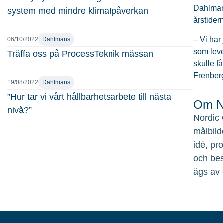
Dahlmans
system med mindre klimatpåverkan
årstider
– Vi har
06/10/2022
Dahlmans
som leve
Träffa oss på ProcessTeknik mässan
skulle f
Frenberg
19/08/2022
Dahlmans
”Hur tar vi vårt hållbarhetsarbete till nästa
Om No
nivå?”
Nordic 
målbild
idé, pr
och bes
ägs av 