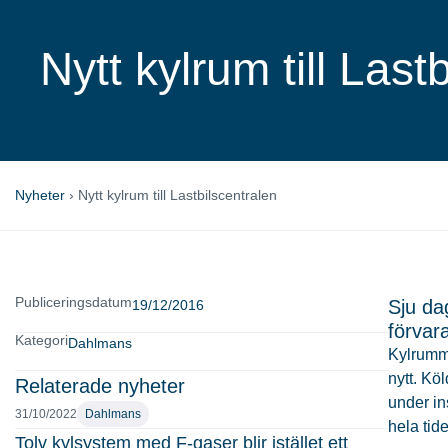
Nytt kylrum till Last
Nyheter
›
Nytt kylrum till Lastbilscentralen
Publiceringsdatum
Sju da
19/12/2016
förvara
Kategori
Dahlmans
Kylrumme
nytt. Kö
Relaterade nyheter
under in
31/10/2022
Dahlmans
hela tid
Tolv kylsystem med F-gaser blir istället ett