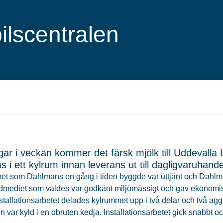
bilscentralen
gar i veckan kommer det färsk mjölk till Uddevalla L
s i ett kylrum innan leverans ut till dagligvaruhande
t som Dahlmans en gång i tiden byggde var uttjänt och Dahlmans
ldmediet som valdes var godkänt miljömässigt och gav ekonomiska 
stallationsarbetet delades kylrummet upp i två delar och två ag
en var kyld i en obruten kedja. Installationsarbetet gick snabbt oc