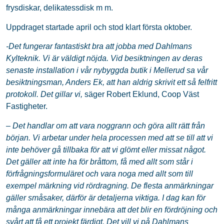
frysdiskar, delikatessdisk m m.
Uppdraget startade april och stod klart första oktober.
-Det fungerar fantastiskt bra att jobba med Dahlmans
Kylteknik. Vi är väldigt nöjda. Vid besiktningen av deras
senaste installation i vår nybyggda butik i Mellerud sa vår
besiktningsman, Anders Ek, att han aldrig skrivit ett så felfritt
protokoll. Det gillar vi,
säger Robert Eklund, Coop Väst
Fastigheter.
– Det handlar om att vara noggrann och göra allt rätt från
början. Vi arbetar under hela processen med att se till att vi
inte behöver gå tillbaka för att vi glömt eller missat något.
Det gäller att inte ha för bråttom, få med allt som står i
förfrågningsformuläret och vara noga med allt som till
exempel märkning vid rördragning. De flesta anmärkningar
gäller småsaker, därför är detaljerna viktiga. I dag kan för
många anmärkningar innebära att det blir en fördröjning och
svårt att få ett projekt färdigt. Det vill vi på Dahlmans