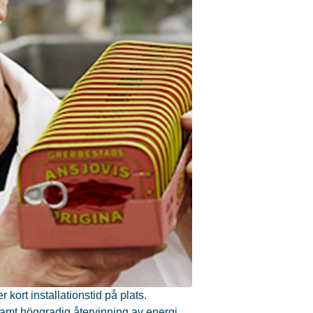
ort installationstid på plats.
samt höggradig återvinning av energi.