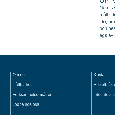
Om No
Nordic 
målbild
idé, pr
och bes
ägs av 
Om oss
Kontakt
Hållbarhet
Visselblåsa
Verksamhetsområden
Integritetsp
Jobba hos oss