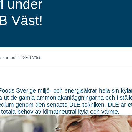
l under
B Väst!
färsnamnet TESAB Väst!
Foods Sverige miljö- och energisäkrar hela sin k
ta ut de gamla ammoniakanläggningarna och i stäl
dium genom den senaste DLE-tekniken. DLE är et
 totala behov av klimatneutral kyla och värme.