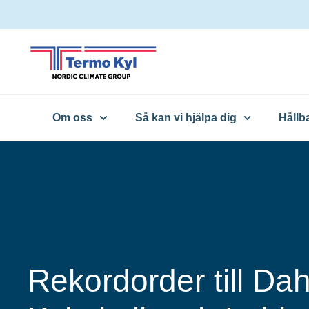
Om oss
Så kan vi hjälpa dig
Hållb
Rekordorder till Da