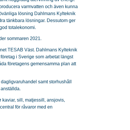
 producera varmvatten och även kunna
ljövänliga lösning Dahlmans Kylteknik
andra tänkbara lösningar. Dessutom ger
 god totalekonomi.
under sommaren 2021.
amnet TESAB Väst. Dahlmans Kylteknik
 företag i Sverige som arbetat längst
 båda företagens gemensamma plan att
l dagligvaruhandel samt storhushåll
 anställda.
aviar, sill, matjessill, ansjovis,
ucentral för råvaror med en