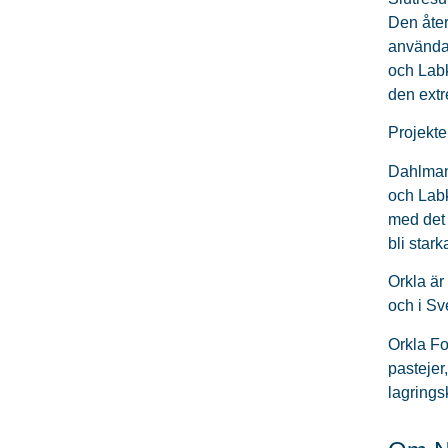
Den åter
användas
och Labk
den extr
Projekte
Dahlman
och Labk
med det
bli star
Orkla är
och i Sv
Orkla Foo
pastejer
lagrings