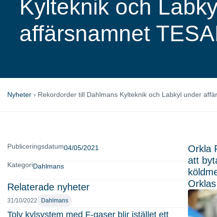
Kylteknik och Labky
affärsnamnet TESA
Nyheter
›
Rekordorder till Dahlmans Kylteknik och Labkyl under af
Publiceringsdatum
Orkla 
04/05/2021
att by
Kategori
Dahlmans
köldme
Orklas
Relaterade nyheter
31/10/2022
Dahlmans
Tolv kylsystem med F-gaser blir istället ett