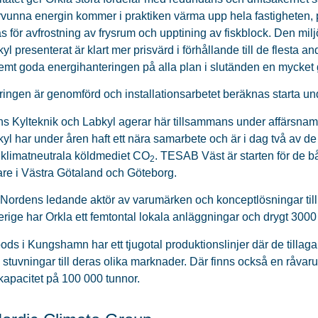
vunna energin kommer i praktiken värma upp hela fastigheten,
 för avfrostning av frysrum och upptining av fiskblock. Den mi
yl presenterat är klart mer prisvärd i förhållande till de flesta 
emt goda energihanteringen på alla plan i slutänden en mycket
ringen är genomförd och installationsarbetet beräknas starta 
s Kylteknik och Labkyl agerar här tillsammans under affärsn
yl har under åren haft ett nära samarbete och är i dag två av de
 klimatneutrala köldmediet CO
. TESAB Väst är starten för de
2
kare i Västra Götaland och Göteborg.
 Nordens ledande aktör av varumärken och konceptlösningar til
erige har Orkla ett femtontal lokala anläggningar och drygt 3000
ds i Kungshamn har ett tjugotal produktionslinjer där de tillagar k
, stuvningar till deras olika marknader. Där finns också en råvar
kapacitet på 100 000 tunnor.