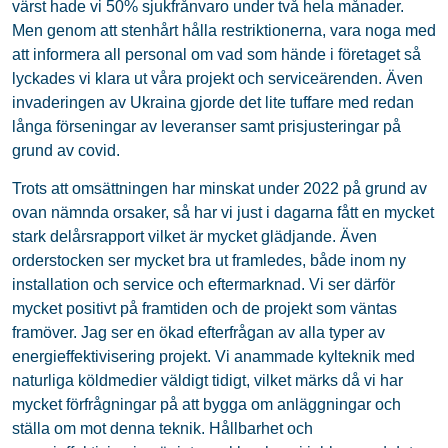
värst hade vi 50% sjukfrånvaro under två hela månader.
Men genom att stenhårt hålla restriktionerna, vara noga med
att informera all personal om vad som hände i företaget så
lyckades vi klara ut våra projekt och serviceärenden. Även
invaderingen av Ukraina gjorde det lite tuffare med redan
långa förseningar av leveranser samt prisjusteringar på
grund av covid.
Trots att omsättningen har minskat under 2022 på grund av
ovan nämnda orsaker, så har vi just i dagarna fått en mycket
stark delårsrapport vilket är mycket glädjande. Även
orderstocken ser mycket bra ut framledes, både inom ny
installation och service och eftermarknad. Vi ser därför
mycket positivt på framtiden och de projekt som väntas
framöver. Jag ser en ökad efterfrågan av alla typer av
energieffektivisering projekt. Vi anammade kylteknik med
naturliga köldmedier väldigt tidigt, vilket märks då vi har
mycket förfrågningar på att bygga om anläggningar och
ställa om mot denna teknik. Hållbarhet och