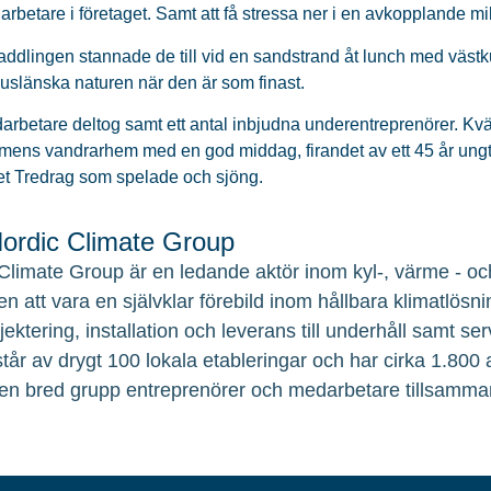
arbetare i företaget. Samt att få stressa ner i en avkopplande mil
ddlingen stannade de till vid en sandstrand åt lunch med västk
slänska naturen när den är som finast.
arbetare deltog samt ett antal inbjudna underentreprenörer. Kvä
ens vandrarhem med en god middag, firandet av ett 45 år ungt 
det Tredrag som spelade och sjöng.
rdic Climate Group
Climate Group är en ledande aktör inom kyl-, värme - och
en att vara en självklar förebild inom hållbara klimatlösni
ojektering, installation och leverans till underhåll samt 
tår av drygt 100 lokala etableringar och har cirka 1.800
en bred grupp entreprenörer och medarbetare tillsamma