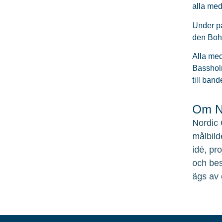
alla med
Under pa
den Bohu
Alla med
Bassholm
till ban
Om No
Nordic 
målbild
idé, pr
och bes
ägs av 