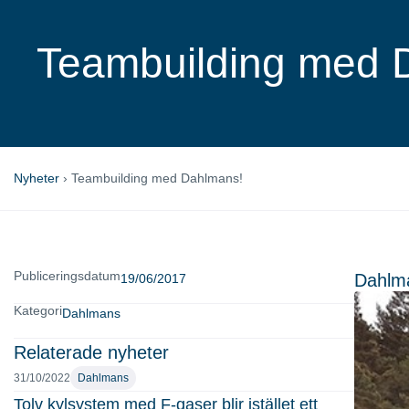
Teambuilding med 
Nyheter
›
Teambuilding med Dahlmans!
Publiceringsdatum
Dahlma
19/06/2017
Kategori
Dahlmans
Relaterade nyheter
31/10/2022
Dahlmans
Tolv kylsystem med F-gaser blir istället ett