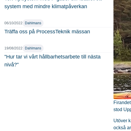
system med mindre klimatpåverkan
06/10/2022
Dahlmans
Träffa oss på ProcessTeknik mässan
19/08/2022
Dahlmans
”Hur tar vi vårt hållbarhetsarbete till nästa
nivå?”
Firande
stod Upp
Utöver k
också an