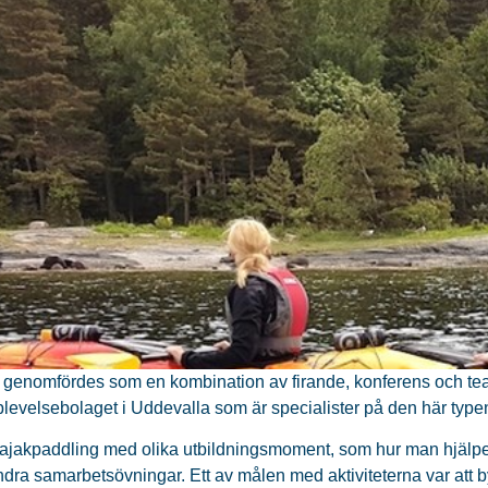
t genomfördes som en kombination av firande, konferens och 
levelsebolaget i Uddevalla som är specialister på den här type
ajakpaddling med olika utbildningsmoment, som hur man hjälper
dra samarbetsövningar. Ett av målen med aktiviteterna var att