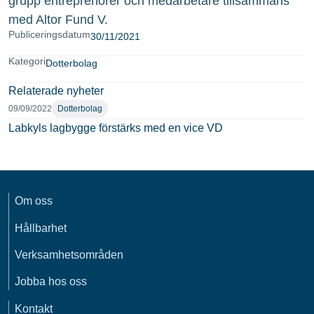
grupp entreprenörer och medarbetare tillsammans
med Altor Fund V.
Publiceringsdatum
30/11/2021
Kategori
Dotterbolag
Relaterade nyheter
09/09/2022
Dotterbolag
Labkyls lagbygge förstärks med en vice VD
Om oss
Hållbarhet
Verksamhetsområden
Jobba hos oss
Kontakt