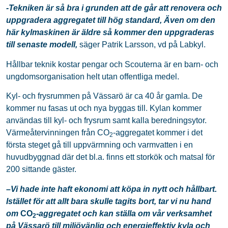
-Tekniken är så bra i grunden att de går att renovera och
uppgradera aggregatet till hög standard, Även om den
här kylmaskinen är äldre så kommer den uppgraderas
till senaste modell,
säger Patrik Larsson, vd på Labkyl.
Hållbar teknik kostar pengar och Scouterna är en barn- och
ungdomsorganisation helt utan offentliga medel.
Kyl- och frysrummen på Vässarö är ca 40 år gamla. De
kommer nu fasas ut och nya byggas till. Kylan kommer
användas till kyl- och frysrum samt kalla beredningsytor.
Värmeåtervinningen från CO
-aggregatet kommer i det
2
första steget gå till uppvärmning och varmvatten i en
huvudbyggnad där det bl.a. finns ett storkök och matsal för
200 sittande gäster.
–
Vi hade inte haft ekonomi att köpa in nytt och hållbart.
Istället för att allt bara skulle tagits bort, tar vi nu hand
om
CO
-aggregatet och kan ställa om vår verksamhet
2
på Vässarö till miljövänlig och energieffektiv kyla och