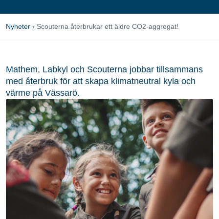
Nyheter
›
Scouterna återbrukar ett äldre CO2-aggregat!
Mathem, Labkyl och Scouterna jobbar tillsammans
med återbruk för att skapa klimatneutral kyla och
värme på Vässarö.